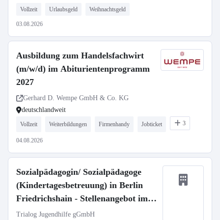
Vollzeit
Urlaubsgeld
Weihnachtsgeld
03.08.2026
Ausbildung zum Handelsfachwirt
(m/w/d) im Abiturientenprogramm
2027
Gerhard D. Wempe GmbH & Co. KG
deutschlandweit
3
Vollzeit
Weiterbildungen
Firmenhandy
Jobticket
04.08.2026
Sozialpädagogin/ Sozialpädagoge
(Kindertagesbetreuung) in Berlin
Friedrichshain - Stellenangebot im
Stellenmarkt Bildung
Trialog Jugendhilfe gGmbH