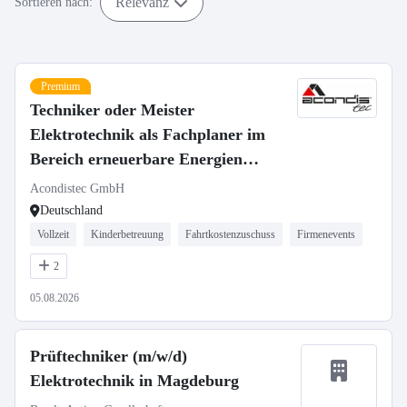
Relevanz
Sortieren nach:
Premium
Techniker oder Meister
Elektrotechnik als Fachplaner im
Bereich erneuerbare Energien
(m/w/d)
Acondistec GmbH
Deutschland
Vollzeit
Kinderbetreuung
Fahrtkostenzuschuss
Firmenevents
2
05.08.2026
Prüftechniker (m/w/d)
Elektrotechnik in Magdeburg