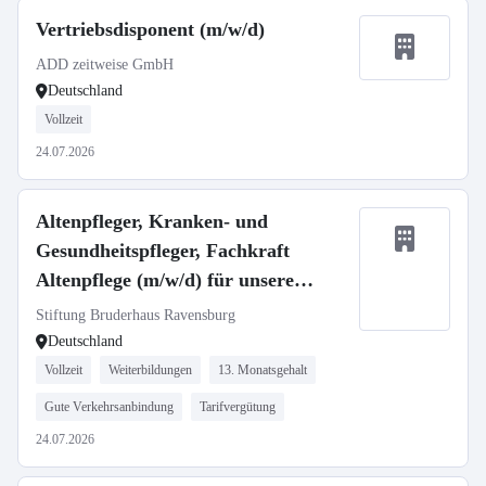
Vertriebsdisponent (m/w/d)
ADD zeitweise GmbH
Deutschland
Vollzeit
24.07.2026
Altenpfleger, Kranken- und
Gesundheitspfleger, Fachkraft
Altenpflege (m/w/d) für unsere
Häuser in Ravensburg und
Stiftung Bruderhaus Ravensburg
Oberhofen gesucht!
Deutschland
Vollzeit
Weiterbildungen
13. Monatsgehalt
Gute Verkehrsanbindung
Tarifvergütung
24.07.2026