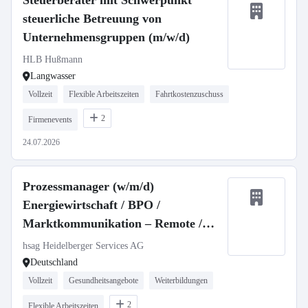
Steuerberater mit Schwerpunkt
steuerliche Betreuung von
Unternehmensgruppen (m/w/d)
HLB Hußmann
Langwasser
Vollzeit
Flexible Arbeitszeiten
Fahrtkostenzuschuss
2
Firmenevents
24.07.2026
Prozessmanager (w/m/d)
Energiewirtschaft / BPO /
Marktkommunikation – Remote /
Homeoffice
hsag Heidelberger Services AG
Deutschland
Vollzeit
Gesundheitsangebote
Weiterbildungen
2
Flexible Arbeitszeiten