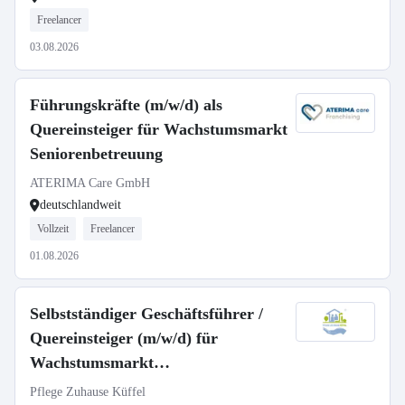
Freelancer
03.08.2026
Führungskräfte (m/w/d) als
Quereinsteiger für Wachstumsmarkt
Seniorenbetreuung
ATERIMA Care GmbH
deutschlandweit
Vollzeit
Freelancer
01.08.2026
Selbstständiger Geschäftsführer /
Quereinsteiger (m/w/d) für
Wachstumsmarkt
Seniorenbetreuung
Pflege Zuhause Küffel