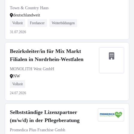
selbstständiger Gebietsleiter
Town & Country Haus
deutschlandweit
Vollzeit
Freelancer
Weiterbildungen
31.07.2026
Bezirksleiter/in für Mix Markt
Filialen in Nordrhein-Westfalen
MONOLITH West GmbH
NW
Vollzeit
24.07.2026
Selbstständige Lizenzpartner
(m/w/d) in der Pflegeberatung
Promedica Plus Franchise Gmbh