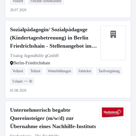
Vollzeit
Flexible Arbeitszeiten
28.07.2026
Sozialpädagogin/ Sozialpädagoge
(Kindertagesbetreuung) in Berlin
Friedrichshain - Stellenangebot im
Stellenmarkt Bildung
Trialog Jugendhilfe gGmbH
Berlin-Friedrichshain
Vollzeit
Teilzeit
Weiterbildungen
Jobticket
Tarifvergütung
Urlaub >= 30
01.08.2026
Unternehmerisch begabte
Quereinsteiger (m/w/d) zur
Übernahme eines Nachhilfe-Instituts