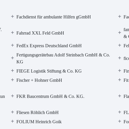
Fachdienst für ambulante Hilfen gGmbH
Fa
.
fa
Fahrrad XXL Feld GmbH
& 
FedEx Express Deutschland GmbH
Fe
Fertigungsgerätebau Adolf Steinbach GmbH & Co.
fi
KG
FIEGE Logistik Stiftung & Co. KG
Fi
Fischer + Hohner GmbH
Fi
tun
FKR Baucentrum GmbH & Co. KG.
Fl
Fliesen Röhlich GmbH
F
FOLIUM Heinrich Goik
Fo