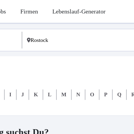
obs
Firmen
Lebenslauf-Generator
I
J
K
L
M
N
O
P
Q
g suchst Du?