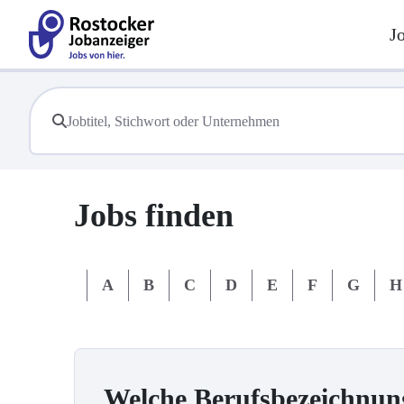
J
Jobs finden
#
A
B
C
D
E
F
G
H
Welche Berufsbezeichnun