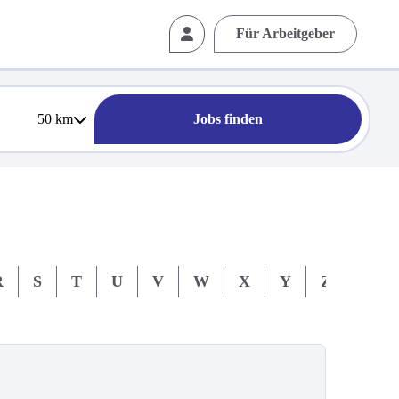
Für Arbeitgeber
50
km
Jobs finden
R
S
T
U
V
W
X
Y
Z