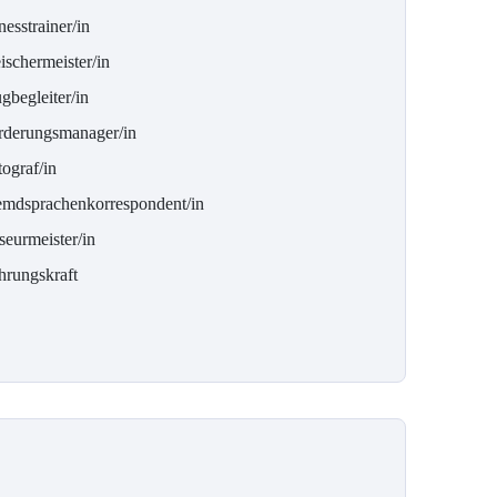
nesstrainer/in
ischermeister/in
gbegleiter/in
rderungsmanager/in
ograf/in
emdsprachenkorrespondent/in
seurmeister/in
hrungskraft