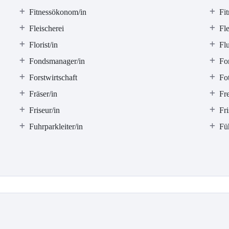
Fitnessökonom/in
Fit
Fleischerei
Fle
Florist/in
Flu
Fondsmanager/in
Fo
Forstwirtschaft
Fot
Fräser/in
Fr
Friseur/in
Fri
Fuhrparkleiter/in
Fü