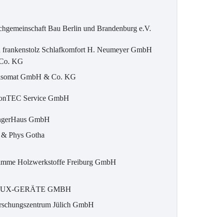
chgemeinschaft Bau Berlin und Brandenburg e.V.
n frankenstolz Schlafkomfort H. Neumeyer GmbH
Co. KG
lsomat GmbH & Co. KG
conTEC Service GmbH
ngerHaus GmbH
t & Phys Gotha
amme Holzwerkstoffe Freiburg GmbH
LUX-GERÄTE GMBH
rschungszentrum Jülich GmbH