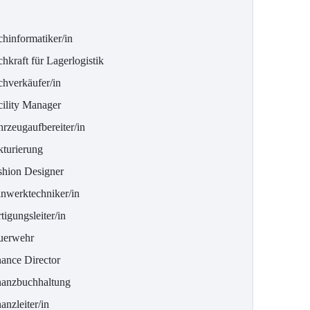
chinformatiker/in
hkraft für Lagerlogistik
chverkäufer/in
cility Manager
hrzeugaufbereiter/in
kturierung
shion Designer
inwerktechniker/in
tigungsleiter/in
uerwehr
nance Director
nanzbuchhaltung
anzleiter/in