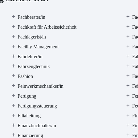
Fachberater/in
Fa
Fachkraft für Arbeitssicherheit
Fac
Fachlagerist/in
Fa
Facility Management
Fa
Fahrlehrer/in
Fa
Fahrzeugtechnik
Fa
Fashion
Fa
Feinwerkmechaniker/in
Fe
Fertigung
Fer
Fertigungssteuerung
Fe
Filialleitung
Fi
Finanzbuchhalter/in
Fi
Finanzierung
Fin